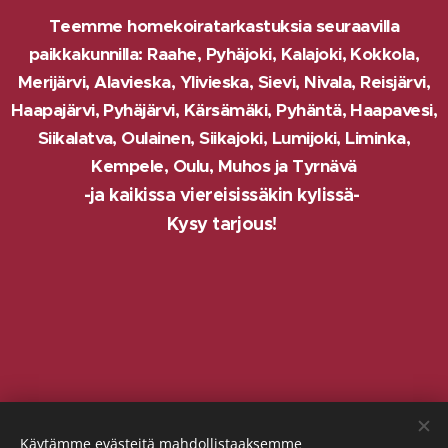
Teemme homekoiratarkastuksia seuraavilla
paikkakunnilla: Raahe, Pyhäjoki, Kalajoki, Kokkola,
Merijärvi, Alavieska, Ylivieska, Sievi, Nivala, Reisjärvi,
Haapajärvi, Pyhäjärvi, Kärsämäki, Pyhäntä, Haapavesi,
Siikalatva, Oulainen,
Siikajoki, Lumijoki, Liminka,
Kempele, Oulu, Muhos ja Tyrnävä
-ja kaikissa viereisissäkin kylissä-
Kysy tarjous!
Rannikon homekoirat
Käytämme evästeitä mahdollistaaksemme